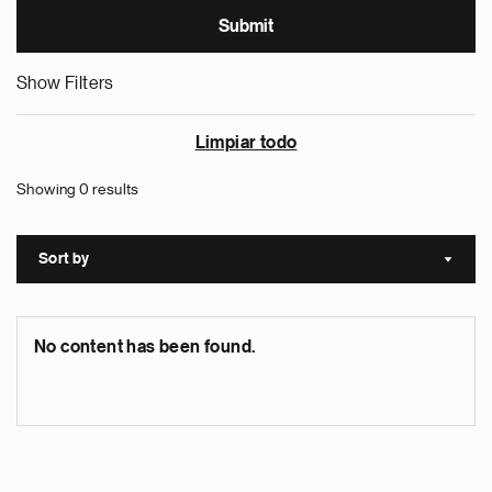
Show Filters
Limpiar todo
Showing 0 results
Sort by
Sort a
No content has been found.