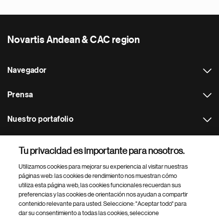
Novartis Andean & CAC region
Navegador
Prensa
Nuestro portafolio
Otras webs
Tu privacidad es importante para nosotros.
Utilizamos cookies para mejorar su experiencia al visitar nuestras
Footer Site Search
páginas web: las cookies de rendimiento nos muestran cómo
utiliza esta página web, las cookies funcionales recuerdan sus
preferencias y las cookies de orientación nos ayudan a compartir
contenido relevante para usted. Seleccione: "Aceptar todo" para
dar su consentimiento a todas las cookies, seleccione