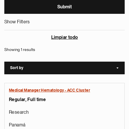
Show Filters
Limpiar todo
Showing 1 results
Sort by
Sort a
Medical Manager Hematology - ACC Cluster
Regular, Full time
Research
Panamá