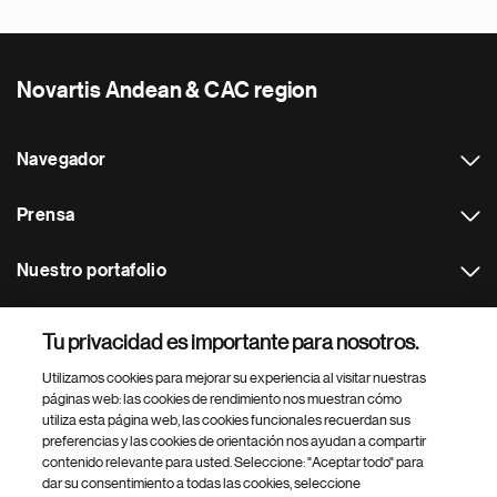
Novartis Andean & CAC region
Navegador
Prensa
Nuestro portafolio
Otras webs
Tu privacidad es importante para nosotros.
Utilizamos cookies para mejorar su experiencia al visitar nuestras
Footer Site Search
páginas web: las cookies de rendimiento nos muestran cómo
utiliza esta página web, las cookies funcionales recuerdan sus
preferencias y las cookies de orientación nos ayudan a compartir
contenido relevante para usted. Seleccione: "Aceptar todo" para
dar su consentimiento a todas las cookies, seleccione