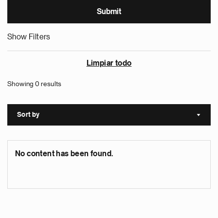
Show Filters
Limpiar todo
Showing 0 results
Sort by
Sort a
No content has been found.