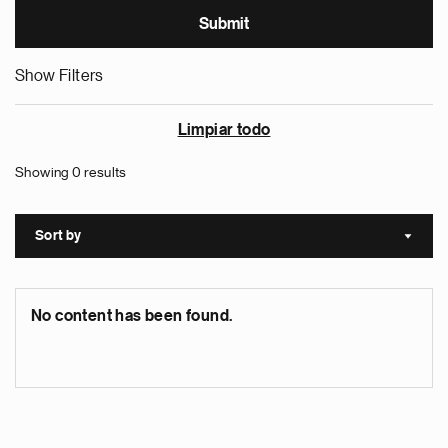
Show Filters
Limpiar todo
Showing 0 results
Sort by
Sort a
No content has been found.