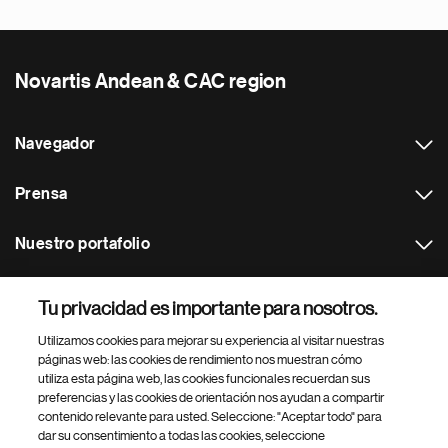
Novartis Andean & CAC region
Navegador
Prensa
Nuestro portafolio
Otras webs
Tu privacidad es importante para nosotros.
Utilizamos cookies para mejorar su experiencia al visitar nuestras
Footer Site Search
páginas web: las cookies de rendimiento nos muestran cómo
utiliza esta página web, las cookies funcionales recuerdan sus
preferencias y las cookies de orientación nos ayudan a compartir
contenido relevante para usted. Seleccione: "Aceptar todo" para
dar su consentimiento a todas las cookies, seleccione