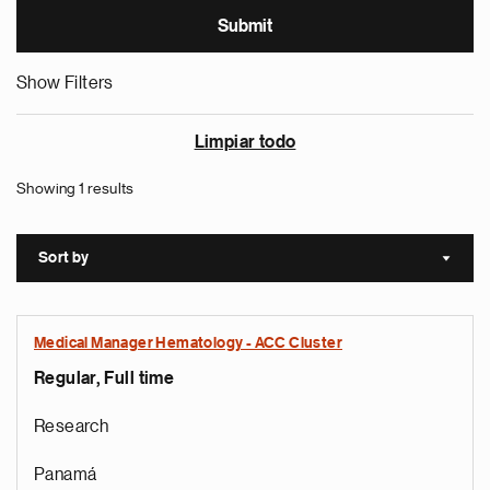
Show Filters
Limpiar todo
Showing 1 results
Sort by
Sort a
Medical Manager Hematology - ACC Cluster
Regular, Full time
Research
Panamá