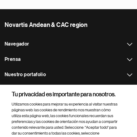
Novartis Andean & CAC region
Navegador
Prensa
Nuestro portafolio
Otras webs
Tu privacidad es importante para nosotros.
Utilizamos cookies para mejorar su experiencia al visitar nuestras
Footer Site Search
páginas web: las cookies de rendimiento nos muestran cómo
utiliza esta página web, las cookies funcionales recuerdan sus
preferencias y las cookies de orientación nos ayudan a compartir
contenido relevante para usted. Seleccione: "Aceptar todo" para
dar su consentimiento a todas las cookies, seleccione