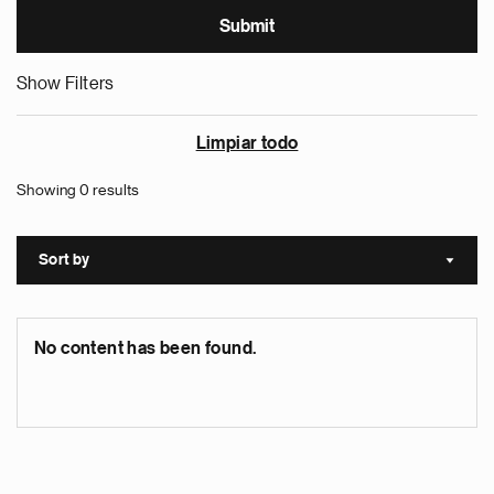
Show Filters
Limpiar todo
Showing 0 results
Sort by
Sort a
No content has been found.