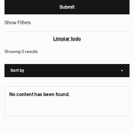
Show Filters
Limpiar todo
Showing 0 results
Sort by
Sort a
No content has been found.