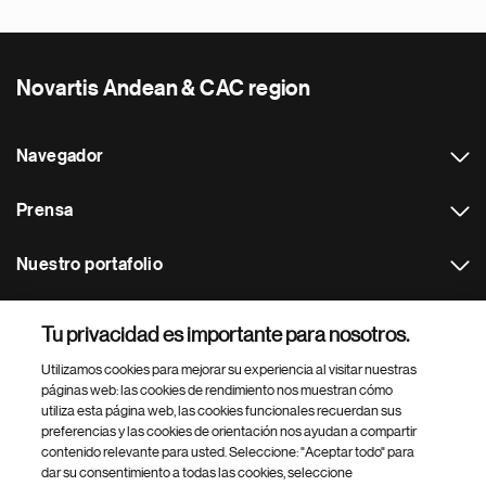
Novartis Andean & CAC region
Navegador
Prensa
Nuestro portafolio
Otras webs
Tu privacidad es importante para nosotros.
Utilizamos cookies para mejorar su experiencia al visitar nuestras
Footer Site Search
páginas web: las cookies de rendimiento nos muestran cómo
utiliza esta página web, las cookies funcionales recuerdan sus
preferencias y las cookies de orientación nos ayudan a compartir
contenido relevante para usted. Seleccione: "Aceptar todo" para
dar su consentimiento a todas las cookies, seleccione