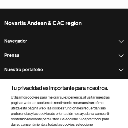
Novartis Andean & CAC region
Navegador
Prensa
Nuestro portafolio
Otras webs
Tu privacidad es importante para nosotros.
Utilizamos cookies para mejorar su experiencia al visitar nuestras
Footer Site Search
páginas web: las cookies de rendimiento nos muestran cómo
utiliza esta página web, las cookies funcionales recuerdan sus
preferencias y las cookies de orientación nos ayudan a compartir
contenido relevante para usted. Seleccione: "Aceptar todo" para
dar su consentimiento a todas las cookies, seleccione