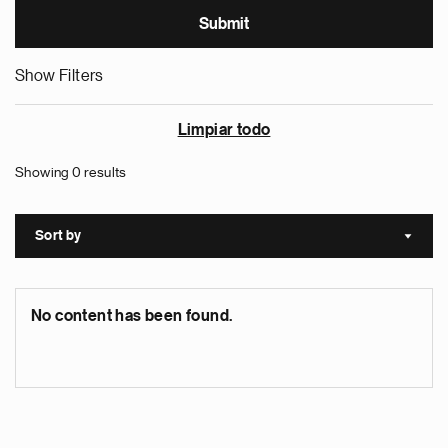
Show Filters
Limpiar todo
Showing 0 results
Sort by
Sort a
No content has been found.