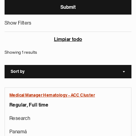
Show Filters
Limpiar todo
Showing 1 results
Sort by
Sort a
Medical Manager Hematology - ACC Cluster
Regular, Full time
Research
Panamá