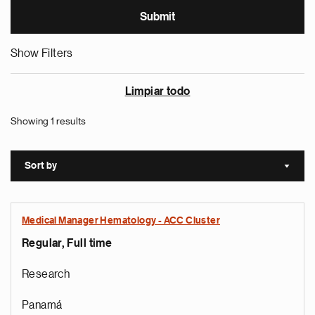
Show Filters
Limpiar todo
Showing 1 results
Sort by
Sort a
Medical Manager Hematology - ACC Cluster
Regular, Full time
Research
Panamá