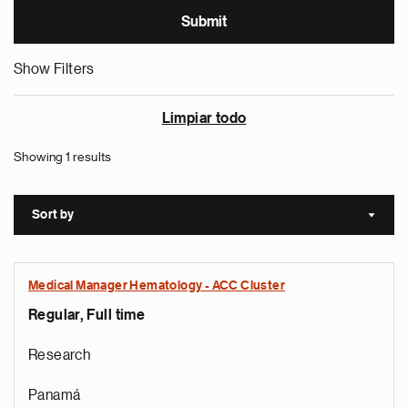
Show Filters
Limpiar todo
Showing 1 results
Sort by
Sort a
Medical Manager Hematology - ACC Cluster
Regular, Full time
Research
Panamá