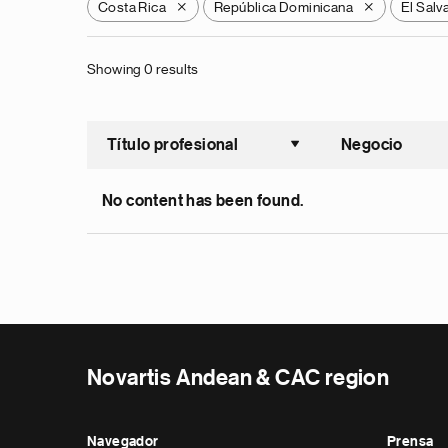
Costa Rica
República Dominicana
El Salv
X
X
Showing 0 results
Título profesional
Negocio
Ordenar a
No content has been found.
Novartis Andean & CAC region
Navegador
Prensa