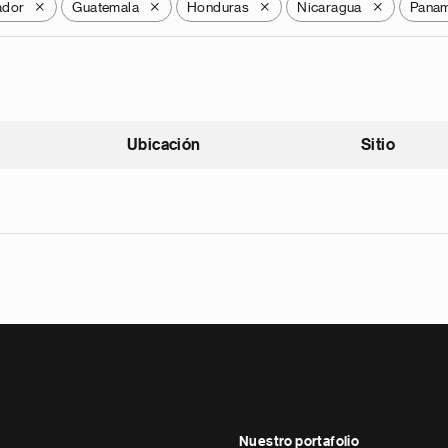
ador
Guatemala
Honduras
Nicaragua
Pana
X
X
X
X
Ubicación
Sitio
scendente
Nuestro portafolio