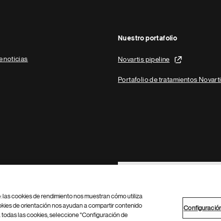
Nuestro portafolio
e noticias
Novartis pipeline
Portafolio de tratamientos Novart
Footer Site Search
b: las cookies de rendimiento nos muestran cómo utiliza
okies de orientación nos ayudan a compartir contenido
Configuració
 todas las cookies, seleccione "Configuración de