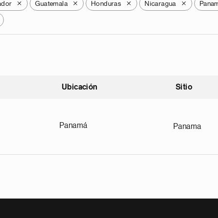
ador
Guatemala
Honduras
Nicaragua
Pana
X
X
X
X
Ubicación
Sitio
scendente
Panamá
Panama