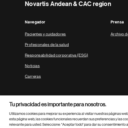
Novartis Andean & CAC region
Navegador
Prensa
Pacientes y cuidadores
Archivo d
Profesionales de la salud
Responsabilidad corporativa (ESG)
Noticias
Carreras
Tu privacidad es importante para nosotros.
Utilizamos cookies para mejorar su experiencia al visitar nuestras páginas we
esta página web, las cookies funcionales recuerdan sus preferencias y las co
relevante para usted. Seleccione: "Aceptar todo" para dar su consentimiento a
Parte
© 2026 Novartis AG