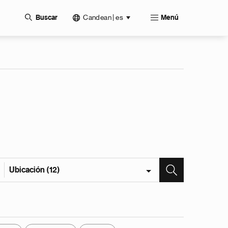
Candean | es
Buscar
Menú
Ubicación (12)