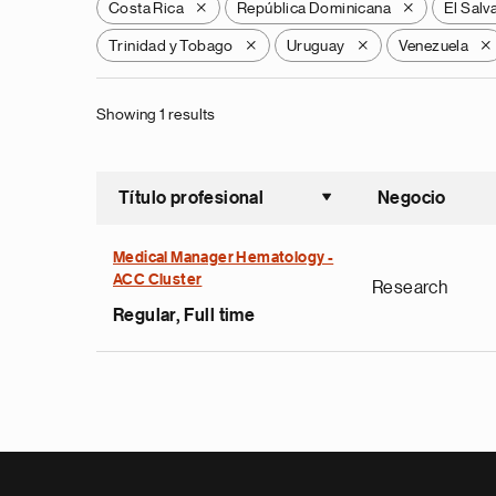
Costa Rica
República Dominicana
El Salv
X
X
Trinidad y Tobago
Uruguay
Venezuela
X
X
X
Showing 1 results
Título profesional
Negocio
Ordenar a
Medical Manager Hematology -
ACC Cluster
Research
Regular, Full time