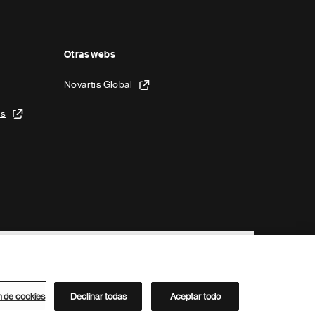
Otras webs
Novartis Global
is
n de cookies
Declinar todas
Aceptar todo
Directorio de Novartis