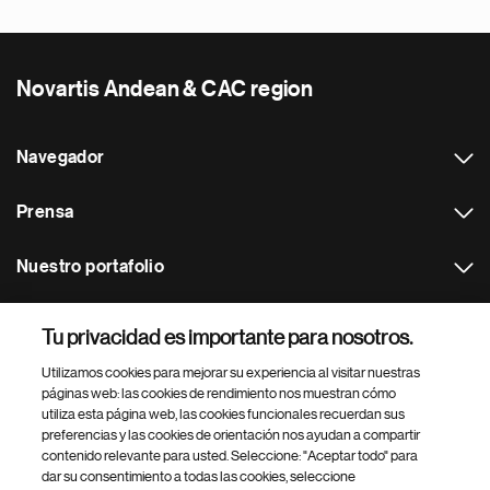
Novartis Andean & CAC region
Navegador
Prensa
Nuestro portafolio
Otras webs
Tu privacidad es importante para nosotros.
Utilizamos cookies para mejorar su experiencia al visitar nuestras
Footer Site Search
páginas web: las cookies de rendimiento nos muestran cómo
utiliza esta página web, las cookies funcionales recuerdan sus
preferencias y las cookies de orientación nos ayudan a compartir
contenido relevante para usted. Seleccione: "Aceptar todo" para
dar su consentimiento a todas las cookies, seleccione