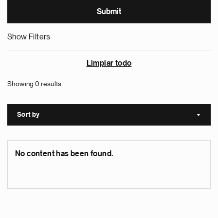
Show Filters
Limpiar todo
Showing 0 results
Sort by
Sort a
No content has been found.