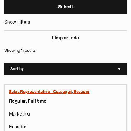
Show Filters
Limpiar todo
Showing 1 results
Sort by
Sort a
Sales Representative - Guayaquil, Ecuador
Regular, Full time
Marketing
Ecuador