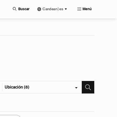
Candean | es
Buscar
Menú
Ubicación (8)