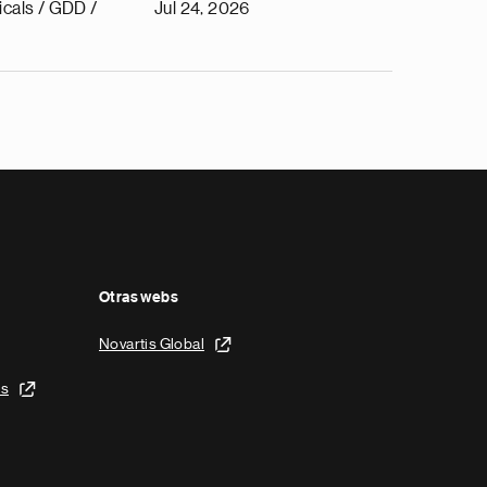
cals / GDD /
Jul 24, 2026
Otras webs
Novartis Global
is