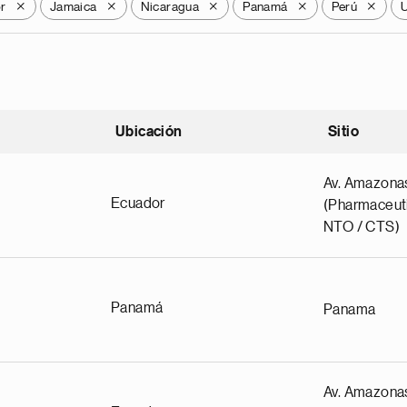
r
Jamaica
Nicaragua
Panamá
Perú
X
X
X
X
X
Ubicación
Sitio
scendente
Av. Amazona
Ecuador
(Pharmaceuti
NTO / CTS)
Panamá
Panama
Av. Amazona