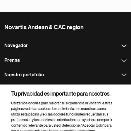
Novartis Andean & CAC region
Navegador
Prensa
Nuestro portafolio
Otras webs
Tu privacidad es importante para nosotros.
Utilizamos cookies para mejorar su experiencia al visitar nuestras
Footer Site Search
páginas web: las cookies de rendimiento nos muestran cómo
utiliza esta página web, las cookies funcionales recuerdan sus
preferencias y las cookies de orientación nos ayudan a compartir
contenido relevante para usted. Seleccione: "Aceptar todo" para
dar su consentimiento a todas las cookies, seleccione