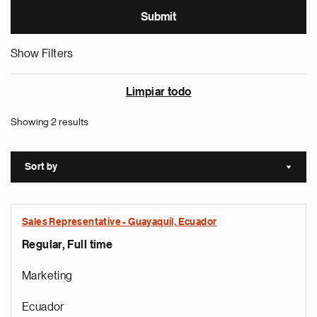
Show Filters
Limpiar todo
Showing 2 results
Sort by
Sort a
Sales Representative - Guayaquil, Ecuador
Regular, Full time
Marketing
Ecuador