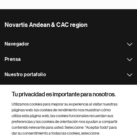
Novartis Andean & CAC region
Navegador
Prensa
Nuestro portafolio
Otras webs
Tu privacidad es importante para nosotros.
Utilizamos cookies para mejorar su experiencia al visitar nuestras
Footer Site Search
páginas web: las cookies de rendimiento nos muestran cómo
utiliza esta página web, las cookies funcionales recuerdan sus
preferencias y las cookies de orientación nos ayudan a compartir
contenido relevante para usted. Seleccione: "Aceptar todo" para
dar su consentimiento a todas las cookies, seleccione