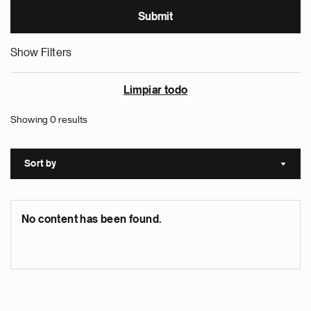
Show Filters
Limpiar todo
Showing 0 results
Sort by
Sort a
No content has been found.