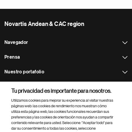
Novartis Andean & CAC region
Navegador
Prensa
Nuestro portafolio
Otras webs
Tu privacidad es importante para nosotros.
Utilizamos cookies para mejorar su experiencia al visitar nuestras
Footer Site Search
páginas web: las cookies de rendimiento nos muestran cómo
utiliza esta página web, las cookies funcionales recuerdan sus
preferencias y las cookies de orientación nos ayudan a compartir
contenido relevante para usted. Seleccione: "Aceptar todo" para
dar su consentimiento a todas las cookies, seleccione