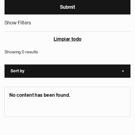
Show Filters
Limpiar todo
Showing 0 results
Sort by
Sort a
No content has been found.