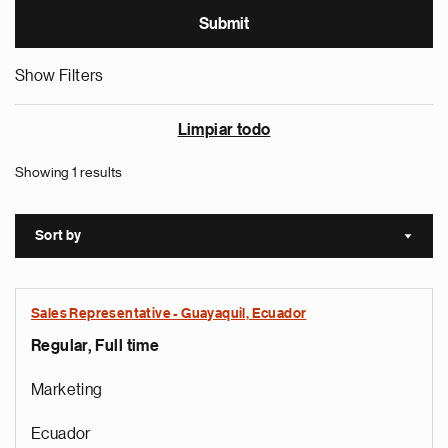
Show Filters
Limpiar todo
Showing 1 results
Sort by
Sort a
Sales Representative - Guayaquil, Ecuador
Regular, Full time
Marketing
Ecuador