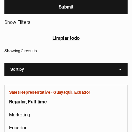
Show Filters
Limpiar todo
Showing 2 results
Sort by
Sort a
Sales Representative - Guayaquil, Ecuador
Regular, Full time
Marketing
Ecuador