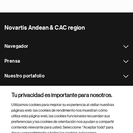
Novartis Andean & CAC region
Navegador
Prensa
Nuestro portafolio
Otras webs
Tu privacidad es importante para nosotros.
Utilizamos cookies para mejorar su experiencia al visitar nuestras
Footer Site Search
páginas web: las cookies de rendimiento nos muestran cómo
utiliza esta página web, las cookies funcionales recuerdan sus
preferencias y las cookies de orientación nos ayudan a compartir
contenido relevante para usted. Seleccione: "Aceptar todo" para
dar su consentimiento a todas las cookies, seleccione