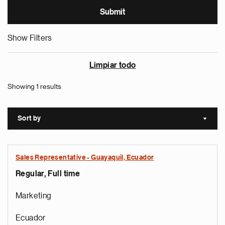
Show Filters
Limpiar todo
Showing 1 results
Sort by
Sort a
Sales Representative - Guayaquil, Ecuador
Regular, Full time
Marketing
Ecuador