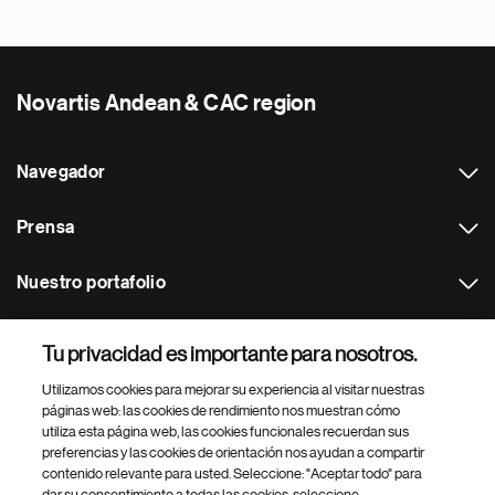
Novartis Andean & CAC region
Navegador
Prensa
Nuestro portafolio
Otras webs
Tu privacidad es importante para nosotros.
Utilizamos cookies para mejorar su experiencia al visitar nuestras
Footer Site Search
páginas web: las cookies de rendimiento nos muestran cómo
utiliza esta página web, las cookies funcionales recuerdan sus
preferencias y las cookies de orientación nos ayudan a compartir
contenido relevante para usted. Seleccione: "Aceptar todo" para
dar su consentimiento a todas las cookies, seleccione