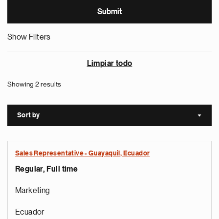
Show Filters
Limpiar todo
Showing 2 results
Sort by
Sort a
Sales Representative - Guayaquil, Ecuador
Regular, Full time
Marketing
Ecuador