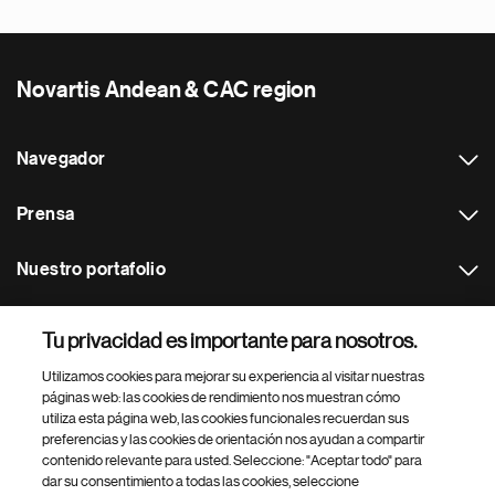
Novartis Andean & CAC region
Navegador
Prensa
Nuestro portafolio
Otras webs
Tu privacidad es importante para nosotros.
Utilizamos cookies para mejorar su experiencia al visitar nuestras
Footer Site Search
páginas web: las cookies de rendimiento nos muestran cómo
utiliza esta página web, las cookies funcionales recuerdan sus
preferencias y las cookies de orientación nos ayudan a compartir
contenido relevante para usted. Seleccione: "Aceptar todo" para
dar su consentimiento a todas las cookies, seleccione