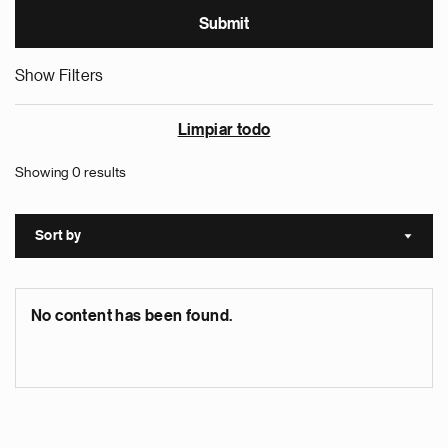
Show Filters
Limpiar todo
Showing 0 results
Sort by
Sort a
No content has been found.