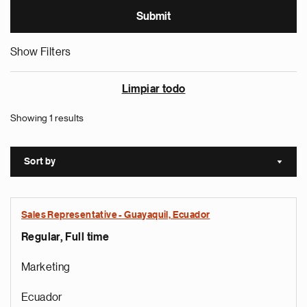
Show Filters
Limpiar todo
Showing 1 results
Sort by
Sort a
Sales Representative - Guayaquil, Ecuador
Regular, Full time
Marketing
Ecuador