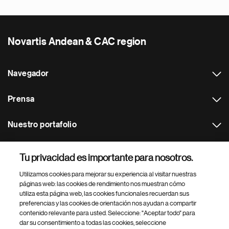
Novartis Andean & CAC region
Navegador
Prensa
Nuestro portafolio
Otras webs
Tu privacidad es importante para nosotros.
Utilizamos cookies para mejorar su experiencia al visitar nuestras
Footer Site Search
páginas web: las cookies de rendimiento nos muestran cómo
utiliza esta página web, las cookies funcionales recuerdan sus
preferencias y las cookies de orientación nos ayudan a compartir
contenido relevante para usted. Seleccione: "Aceptar todo" para
dar su consentimiento a todas las cookies, seleccione