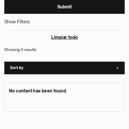
Show Filters
Limpiar todo
Showing 0 results
Sort by
Sort a
No content has been found.