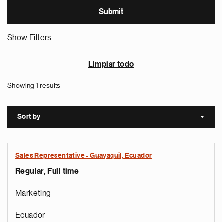
Show Filters
Limpiar todo
Showing 1 results
Sort by
Sort a
Sales Representative - Guayaquil, Ecuador
Regular, Full time
Marketing
Ecuador