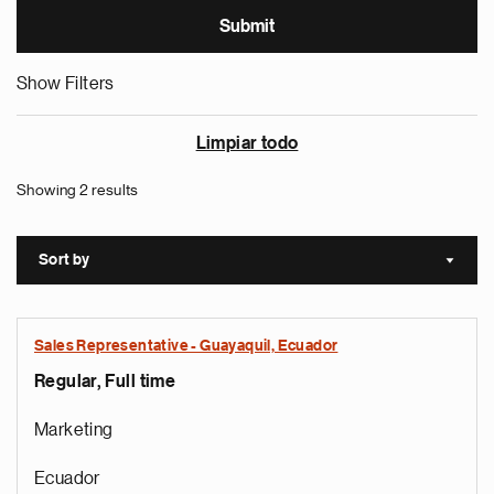
Show Filters
Limpiar todo
Showing 2 results
Sort by
Sort a
Sales Representative - Guayaquil, Ecuador
Regular, Full time
Marketing
Ecuador