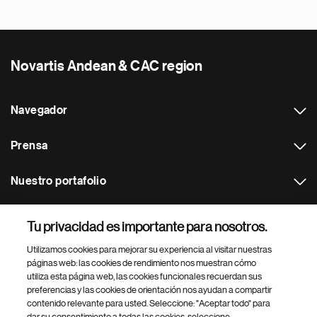
Novartis Andean & CAC region
Navegador
Prensa
Nuestro portafolio
Otras webs
Tu privacidad es importante para nosotros.
Utilizamos cookies para mejorar su experiencia al visitar nuestras
Footer Site Search
páginas web: las cookies de rendimiento nos muestran cómo
utiliza esta página web, las cookies funcionales recuerdan sus
preferencias y las cookies de orientación nos ayudan a compartir
contenido relevante para usted. Seleccione: "Aceptar todo" para
dar su consentimiento a todas las cookies, seleccione