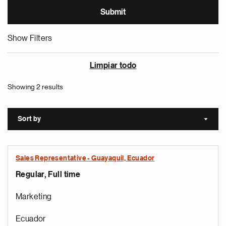
Show Filters
Limpiar todo
Showing 2 results
Sort by
Sort a
Sales Representative - Guayaquil, Ecuador
Regular, Full time
Marketing
Ecuador