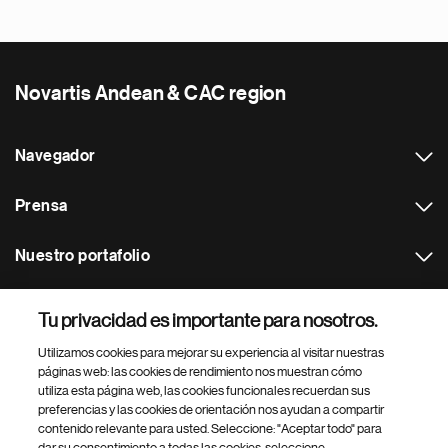
Novartis Andean & CAC region
Navegador
Prensa
Nuestro portafolio
Otras webs
Tu privacidad es importante para nosotros.
Utilizamos cookies para mejorar su experiencia al visitar nuestras
Footer Site Search
páginas web: las cookies de rendimiento nos muestran cómo
utiliza esta página web, las cookies funcionales recuerdan sus
preferencias y las cookies de orientación nos ayudan a compartir
contenido relevante para usted. Seleccione: "Aceptar todo" para
dar su consentimiento a todas las cookies, seleccione