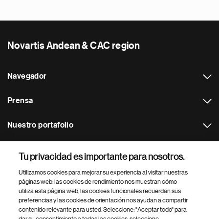
Novartis Andean & CAC region
Navegador
Prensa
Nuestro portafolio
Otras webs
Tu privacidad es importante para nosotros.
Utilizamos cookies para mejorar su experiencia al visitar nuestras
Footer Site Search
páginas web: las cookies de rendimiento nos muestran cómo
utiliza esta página web, las cookies funcionales recuerdan sus
preferencias y las cookies de orientación nos ayudan a compartir
contenido relevante para usted. Seleccione: "Aceptar todo" para
dar su consentimiento a todas las cookies, seleccione