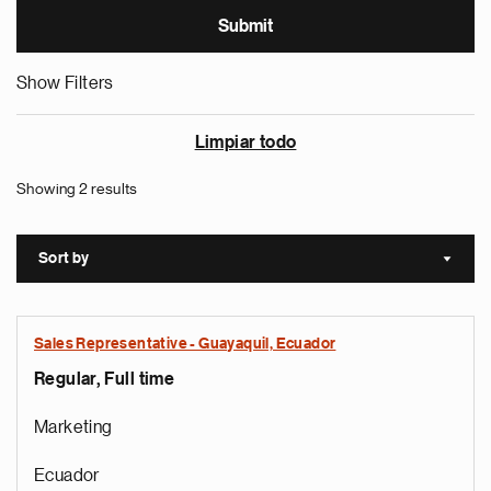
Show Filters
Limpiar todo
Showing 2 results
Sort by
Sort a
Sales Representative - Guayaquil, Ecuador
Regular, Full time
Marketing
Ecuador