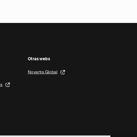
Otras webs
Novartis Global
is