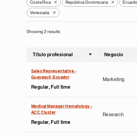
Costa Rica
República Dominicana
Ecuado
X
X
Venezuela
X
Showing 2 results
Título profesional
Negocio
Ordenar a
Sales Representative -
Guayaquil, Ecuador
Marketing
Regular, Full time
Medical Manager Hematology -
ACC Cluster
Research
Regular, Full time