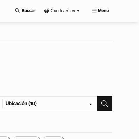
Candean | es
Buscar
Menú
Ubicación (10)