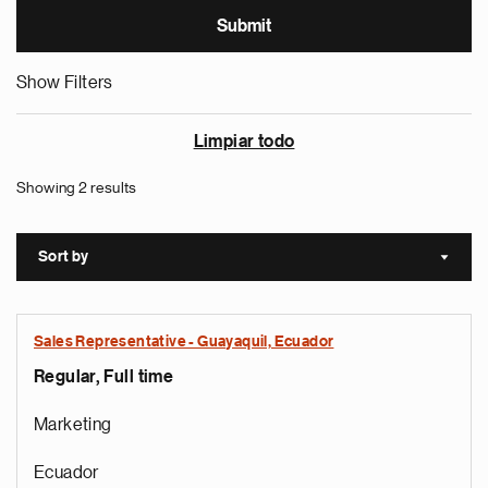
Show Filters
Limpiar todo
Showing 2 results
Sort by
Sort a
Sales Representative - Guayaquil, Ecuador
Regular, Full time
Marketing
Ecuador