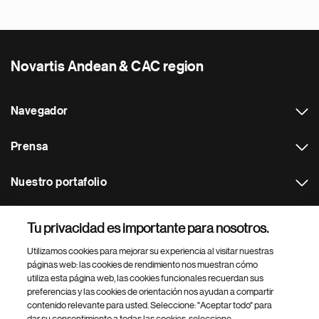
Novartis Andean & CAC region
Navegador
Prensa
Nuestro portafolio
Otras webs
Tu privacidad es importante para nosotros.
Utilizamos cookies para mejorar su experiencia al visitar nuestras
Footer Site Search
páginas web: las cookies de rendimiento nos muestran cómo
utiliza esta página web, las cookies funcionales recuerdan sus
preferencias y las cookies de orientación nos ayudan a compartir
contenido relevante para usted. Seleccione: "Aceptar todo" para
dar su consentimiento a todas las cookies, seleccione