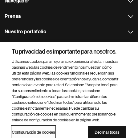
Navegador
Prensa
Nuestro portafolio
Otras webs
Tu privacidad es importante para nosotros.
Utilizamos cookies para mejorar su experiencia al visitar nuestras
Footer Site Search
páginas web: las cookies de rendimiento nos muestran cómo
utiliza esta página web, las cookies funcionales recuerdan sus
preferencias y las cookies de orientación nos ayudan a compartir
contenido relevante para usted. Seleccione: "Aceptar todo" para
dar su consentimiento a todas las cookies, seleccione
"Configuración de cookies" para administrar las diferentes
cookies o seleccione "Declinar todas" para utilizar solo las
cookies estrictamente necesarias. Puede cambiar su
Parte
© 2026 Novartis AG
configuración de cookies en cualquier momento presionando el
inferior
enlace de configuración de cookies en la página web.
Política de privacidad
Términos de uso
Accesibilidad
del
Configuración de cookies
Mapa del sitio
pie
Configuración de cookies
Declinar todas
de