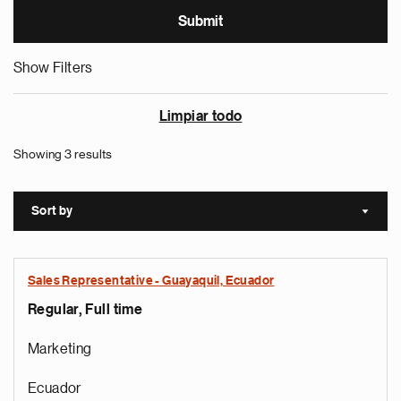
Show Filters
Limpiar todo
Showing 3 results
Sort by
Sort a
Sales Representative - Guayaquil, Ecuador
Regular, Full time
Marketing
Ecuador