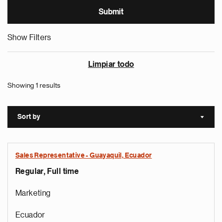
Show Filters
Limpiar todo
Showing 1 results
Sort by
Sort a
Sales Representative - Guayaquil, Ecuador
Regular, Full time
Marketing
Ecuador