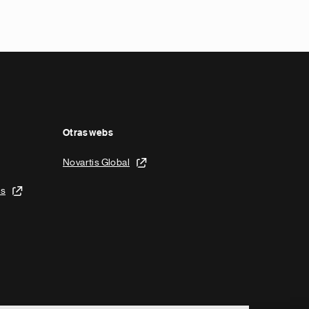
Otras webs
Novartis Global
is