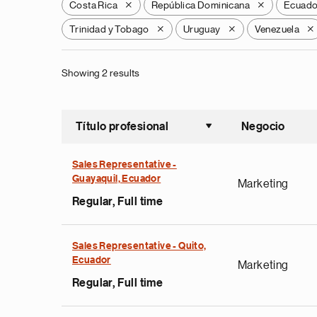
Costa Rica
República Dominicana
Ecuado
X
X
Trinidad y Tobago
Uruguay
Venezuela
X
X
X
Showing 2 results
Título profesional
Negocio
Ordenar a
Sales Representative -
Guayaquil, Ecuador
Marketing
Regular, Full time
Sales Representative - Quito,
Ecuador
Marketing
Regular, Full time