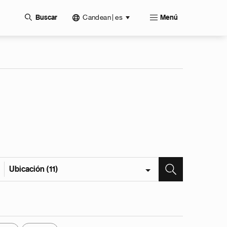
Candean | es
Buscar
Menú
Ubicación (11)