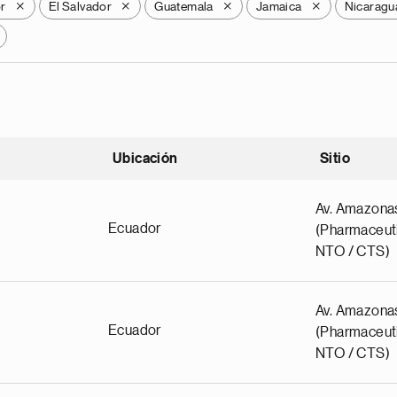
r
El Salvador
Guatemala
Jamaica
Nicaragu
X
X
X
X
Ubicación
Sitio
scendente
Av. Amazona
Ecuador
(Pharmaceuti
NTO / CTS)
Av. Amazona
Ecuador
(Pharmaceuti
NTO / CTS)