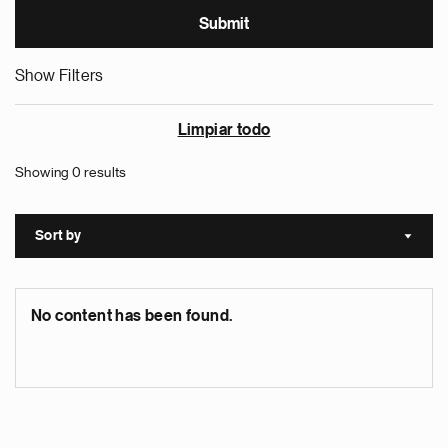
Show Filters
Limpiar todo
Showing 0 results
Sort by
Sort a
No content has been found.