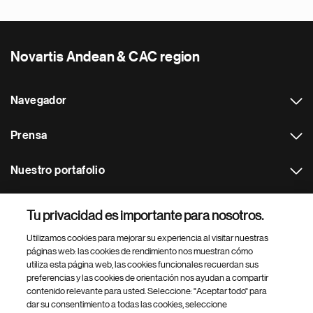
Novartis Andean & CAC region
Navegador
Prensa
Nuestro portafolio
Otras webs
Tu privacidad es importante para nosotros.
Utilizamos cookies para mejorar su experiencia al visitar nuestras
Footer Site Search
páginas web: las cookies de rendimiento nos muestran cómo
utiliza esta página web, las cookies funcionales recuerdan sus
preferencias y las cookies de orientación nos ayudan a compartir
contenido relevante para usted. Seleccione: "Aceptar todo" para
dar su consentimiento a todas las cookies, seleccione