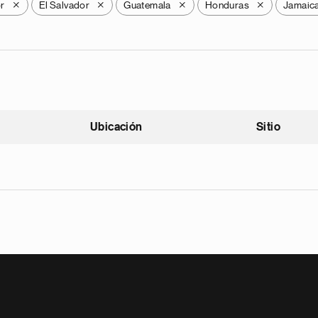
r
El Salvador
Guatemala
Honduras
Jamaic
X
X
X
X
Ubicación
Sitio
scendente