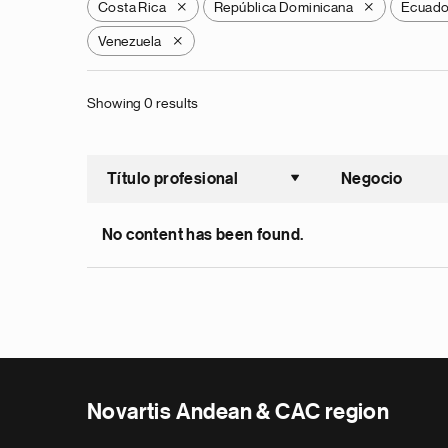
Costa Rica
República Dominicana
Ecuado
X
X
Venezuela
X
Showing 0 results
Título profesional
Negocio
Ordenar a
No content has been found.
Novartis Andean & CAC region