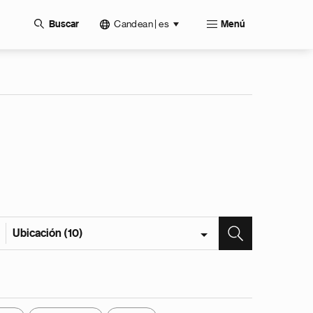
Candean | es
Buscar
Menú
Ubicación (10)