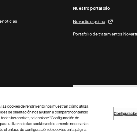
Nuestro portafolio
e noticias
Novartis pipeline
Portafolio de tratamientos Novart
Footer Site Search
b: las cookies de rendimiento nos muestran cómo utiliza
okies de orientación nos ayudan a compartir contenido
Configuració
 todas las cookies, seleccione "Configuración de
para utilizar solo las cookies estrictamente necesarias.
Configuración de cookies
Mapa del sitio
 el enlace de configuración de cookies en la página