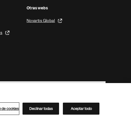
Otras webs
Novartis Global
is
n de cookies
Declinar todas
Aceptar todo
Directorio de Novartis
Este sitio está dirigido al público del clúster ACC