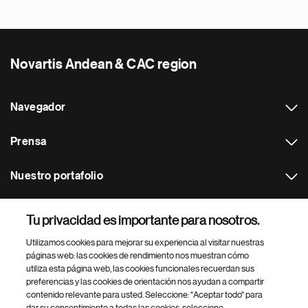
Novartis Andean & CAC region
Navegador
Prensa
Nuestro portafolio
Otras webs
Tu privacidad es importante para nosotros.
Utilizamos cookies para mejorar su experiencia al visitar nuestras
Footer Site Search
páginas web: las cookies de rendimiento nos muestran cómo
utiliza esta página web, las cookies funcionales recuerdan sus
preferencias y las cookies de orientación nos ayudan a compartir
contenido relevante para usted. Seleccione: "Aceptar todo" para
dar su consentimiento a todas las cookies, seleccione