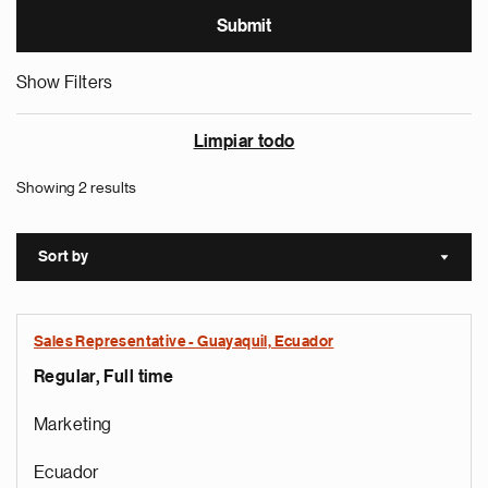
Show Filters
Limpiar todo
Showing 2 results
Sort by
Sort a
Sales Representative - Guayaquil, Ecuador
Regular, Full time
Marketing
Ecuador