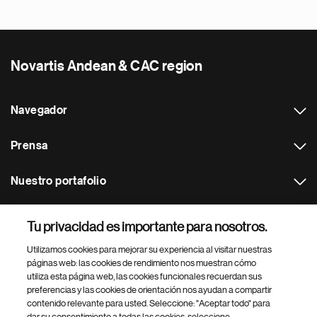
Novartis Andean & CAC region
Navegador
Prensa
Nuestro portafolio
Otras webs
Tu privacidad es importante para nosotros.
Utilizamos cookies para mejorar su experiencia al visitar nuestras
Footer Site Search
páginas web: las cookies de rendimiento nos muestran cómo
utiliza esta página web, las cookies funcionales recuerdan sus
preferencias y las cookies de orientación nos ayudan a compartir
contenido relevante para usted. Seleccione: "Aceptar todo" para
dar su consentimiento a todas las cookies, seleccione