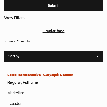
Show Filters
Limpiar todo
Showing 2 results
Sort by
Sort a
Sales Representative - Guayaquil, Ecuador
Regular, Full time
Marketing
Ecuador