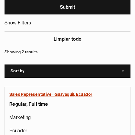
Show Filters
Limpiar todo
Showing 2 results
Sort by
Sort a
Sales Representative - Guayaquil, Ecuador
Regular, Full time
Marketing
Ecuador