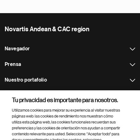
Novartis Andean & CAC region
Navegador
Prensa
Nuestro portafolio
Otras webs
Tu privacidad es importante para nosotros.
Utilizamos cookies para mejorar su experiencia al visitar nuestras
Footer Site Search
páginas web: las cookies de rendimiento nos muestran cómo
utiliza esta página web, las cookies funcionales recuerdan sus
preferencias y las cookies de orientación nos ayudan a compartir
contenido relevante para usted. Seleccione: "Aceptar todo" para
dar su consentimiento a todas las cookies, seleccione