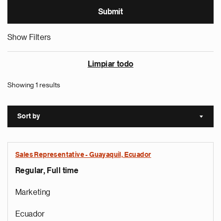
Show Filters
Limpiar todo
Showing 1 results
Sort by
Sort a
Sales Representative - Guayaquil, Ecuador
Regular, Full time
Marketing
Ecuador