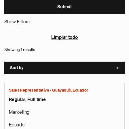
Show Filters
Limpiar todo
Showing 1 results
Sort by
Sort a
Sales Representative - Guayaquil, Ecuador
Regular, Full time
Marketing
Ecuador