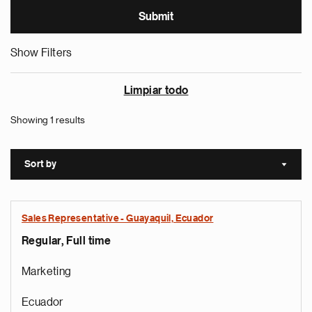
Show Filters
Limpiar todo
Showing 1 results
Sort by
Sort a
Sales Representative - Guayaquil, Ecuador
Regular, Full time
Marketing
Ecuador