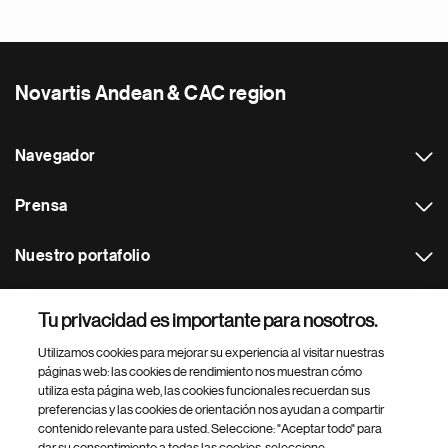
Novartis Andean & CAC region
Navegador
Prensa
Nuestro portafolio
Otras webs
Tu privacidad es importante para nosotros.
Utilizamos cookies para mejorar su experiencia al visitar nuestras
Footer Site Search
páginas web: las cookies de rendimiento nos muestran cómo
utiliza esta página web, las cookies funcionales recuerdan sus
preferencias y las cookies de orientación nos ayudan a compartir
contenido relevante para usted. Seleccione: "Aceptar todo" para
dar su consentimiento a todas las cookies, seleccione