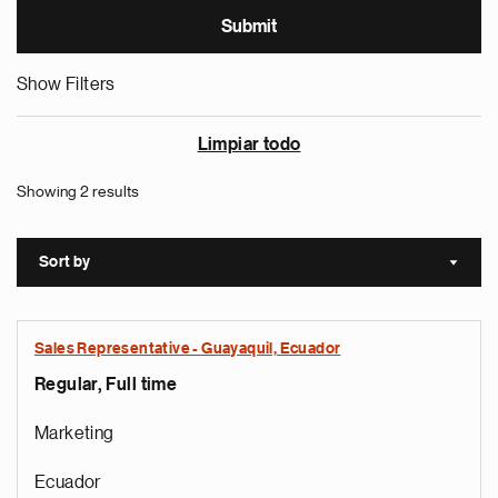
Show Filters
Limpiar todo
Showing 2 results
Sort by
Sort a
Sales Representative - Guayaquil, Ecuador
Regular, Full time
Marketing
Ecuador