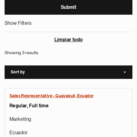
Show Filters
Limpiar todo
Showing 3 results
Sort by
Sort a
Sales Representative - Guayaquil, Ecuador
Regular, Full time
Marketing
Ecuador