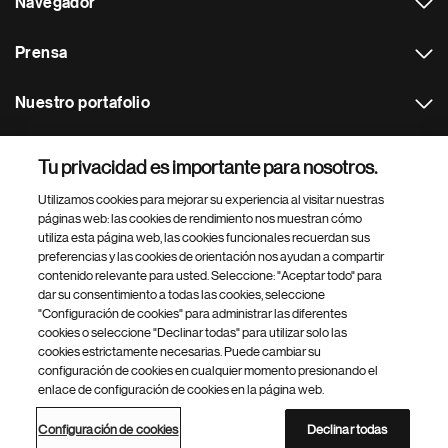
Navegador
Prensa
Nuestro portafolio
Otras webs
Tu privacidad es importante para nosotros.
Utilizamos cookies para mejorar su experiencia al visitar nuestras
Footer Site Search
páginas web: las cookies de rendimiento nos muestran cómo
utiliza esta página web, las cookies funcionales recuerdan sus
preferencias y las cookies de orientación nos ayudan a compartir
contenido relevante para usted. Seleccione: "Aceptar todo" para
dar su consentimiento a todas las cookies, seleccione
"Configuración de cookies" para administrar las diferentes
cookies o seleccione "Declinar todas" para utilizar solo las
cookies estrictamente necesarias. Puede cambiar su
Parte
© 2026 Novartis AG
configuración de cookies en cualquier momento presionando el
inferior
enlace de configuración de cookies en la página web.
Política de privacidad
Términos de uso
Accesibilidad
del
Configuración de cookies
Mapa del sitio
pie
Configuración de cookies
Declinar todas
de