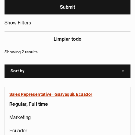
Show Filters
Limpiar todo
Showing 2 results
Sort by
Sort a
Sales Representative - Guayaquil, Ecuador
Regular, Full time
Marketing
Ecuador