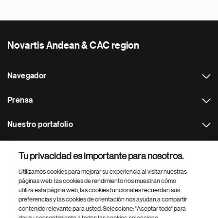
Novartis Andean & CAC region
Navegador
Prensa
Nuestro portafolio
Otras webs
Tu privacidad es importante para nosotros.
Utilizamos cookies para mejorar su experiencia al visitar nuestras
Footer Site Search
páginas web: las cookies de rendimiento nos muestran cómo
utiliza esta página web, las cookies funcionales recuerdan sus
preferencias y las cookies de orientación nos ayudan a compartir
contenido relevante para usted. Seleccione: "Aceptar todo" para
dar su consentimiento a todas las cookies, seleccione