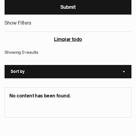
Show Filters
Limpiar todo
Showing 0 results
Sort by
Sort a
No content has been found.