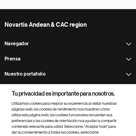
Novartis Andean & CAC region
Navegador
Prensa
Nuestro portafolio
Otras webs
Tu privacidad es importante para nosotros.
Utilizamos cookies para mejorar su experiencia al visitar nuestras
Footer Site Search
páginas web: las cookies de rendimiento nos muestran cómo
utiliza esta página web, las cookies funcionales recuerdan sus
preferencias y las cookies de orientación nos ayudan a compartir
contenido relevante para usted. Seleccione: "Aceptar todo" para
dar su consentimiento a todas las cookies, seleccione