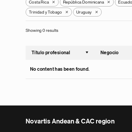
Costa Rica
República Dominicana
Ecuado
X
X
Trinidad y Tobago
Uruguay
X
X
Showing 0 results
Título profesional
Negocio
Ordenar a
No content has been found.
Novartis Andean & CAC region