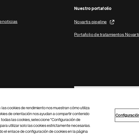
Nuestro portafolio
e noticias
Novartis pipeline
Portafolio de tratamientos Novart
Footer Site Search
b: las cookies de rendimiento nos muestran cómo utiliza
okies de orientación nos ayudan a compartir contenido
Configuració
 todas las cookies, seleccione "Configuración de
para utilizar solo las cookies estrictamente necesarias.
Configuración de cookies
Mapa del sitio
 el enlace de configuración de cookies en la página