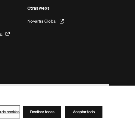
Otras webs
Novartis Global
is
n de cookies
Declinar todas
Aceptar todo
Directorio de Novartis
Este sitio está dirigido al público del clúster ACC