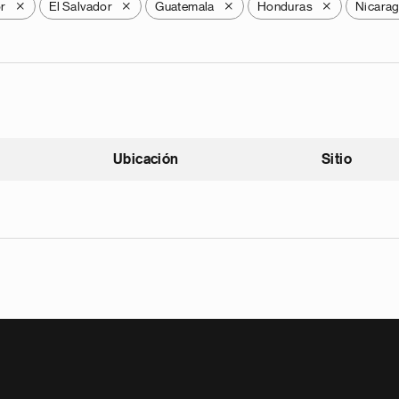
r
El Salvador
Guatemala
Honduras
Nicara
X
X
X
X
Ubicación
Sitio
scendente