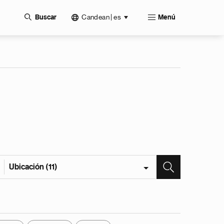
Candean | es
Buscar
Menú
Ubicación (11)