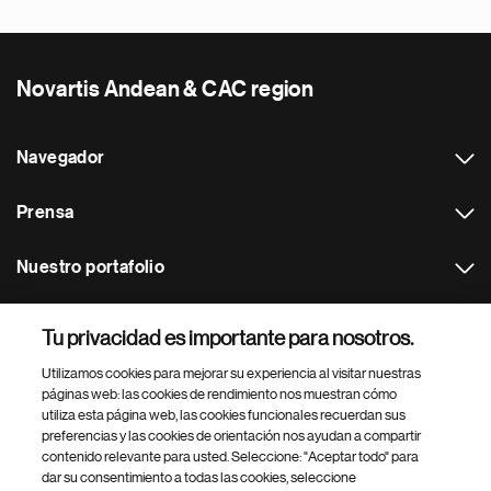
Novartis Andean & CAC region
Navegador
Prensa
Nuestro portafolio
Otras webs
Tu privacidad es importante para nosotros.
Utilizamos cookies para mejorar su experiencia al visitar nuestras
Footer Site Search
páginas web: las cookies de rendimiento nos muestran cómo
utiliza esta página web, las cookies funcionales recuerdan sus
preferencias y las cookies de orientación nos ayudan a compartir
contenido relevante para usted. Seleccione: "Aceptar todo" para
dar su consentimiento a todas las cookies, seleccione