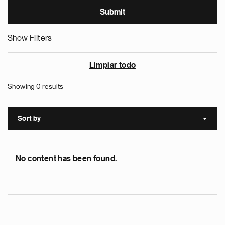
Show Filters
Limpiar todo
Showing 0 results
Sort by
Sort a
No content has been found.