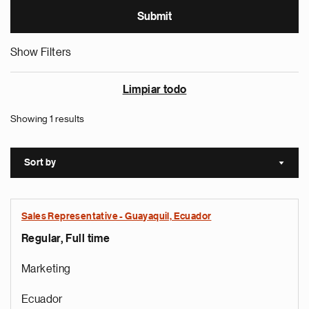
Show Filters
Limpiar todo
Showing 1 results
Sort by
Sort a
Sales Representative - Guayaquil, Ecuador
Regular, Full time
Marketing
Ecuador